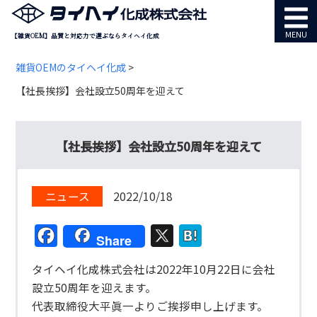
MENU
【雑貨OEM】品質と対応力で選ぶならタイヘイ化成
雑貨OEMのタイヘイ化成
>
【社長挨拶】会社設立50周年を迎えて
【社長挨拶】会社設立50周年を迎えて
ニュース
2022/10/18
Facebook
X
Hatena
Share
タイヘイ化成株式会社は2022年10月22日に会社
設立50周年を迎えます。
代表取締役大平眞一よりご挨拶申し上げます。