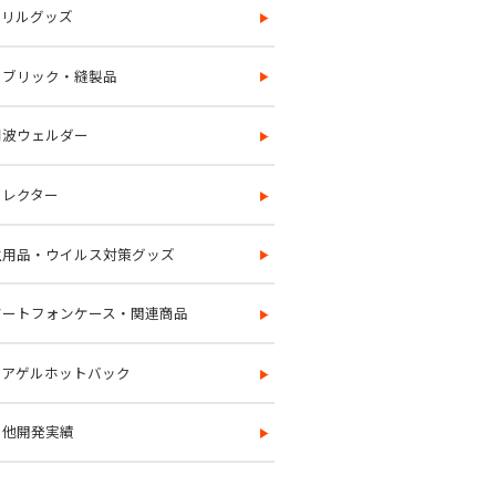
クリルグッズ
ァブリック・縫製品
周波ウェルダー
フレクター
生用品・ウイルス対策グッズ
マートフォンケース・関連商品
クアゲルホットバック
の他開発実績